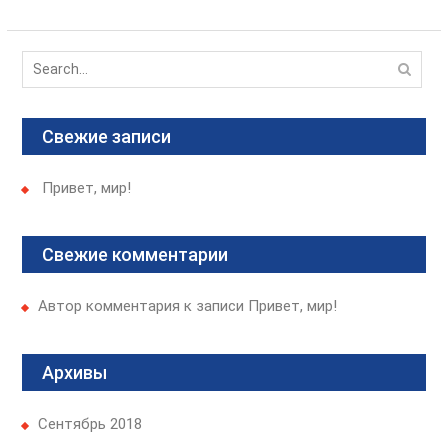
v
и
i
г
o
S
u
а
e
s
a
ц
p
r
Свежие записи
o
и
c
s
я
h
t
Привет, мир!
f
п
:
o
о
r
Свежие комментарии
з
:
а
Автор комментария
к записи
Привет, мир!
п
и
Архивы
с
я
Сентябрь 2018
м