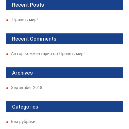
r
Recent Posts
c
h
Привет, мир!
f
o
r
Recent Comments
:
Автор комментария
on
Привет, мир!
Archives
September 2018
Categories
Без рубрики