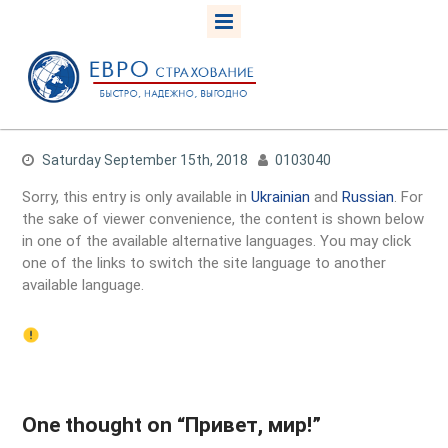
S
k
i
p
t
o
Saturday September 15th, 2018
0103040
c
o
Sorry, this entry is only available in
Ukrainian
and
Russian
. For
n
the sake of viewer convenience, the content is shown below
t
in one of the available alternative languages. You may click
e
one of the links to switch the site language to another
n
available language.
t
One thought on “Привет, мир!”